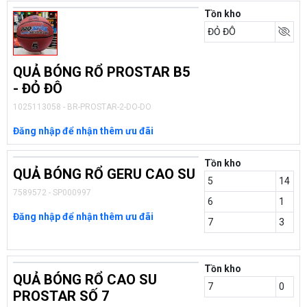
Tồn kho
ĐỎ ĐÔ
QUẢ BÓNG RỔ PROSTAR B5
- ĐỎ ĐÔ
1025113058 - BR-PROSTAR-2-DO-DO
Đăng nhập để nhận thêm ưu đãi
Tồn kho
QUẢ BÓNG RỔ GERU CAO SU
5
14
7589572 - SP000997
6
1
Đăng nhập để nhận thêm ưu đãi
7
3
Tồn kho
QUẢ BÓNG RỔ CAO SU
7
0
PROSTAR SỐ 7