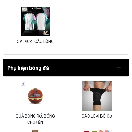
QA PICK- CẦU LÔNG
Phụ kiện bóng đá
QUẢ BÓNG RỔ, BÓNG
CÁC LOẠI BÓ CƠ
CHUYỀN