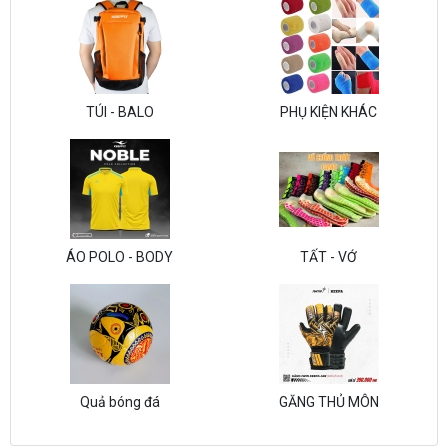
TÚI - BALO
PHỤ KIỆN KHÁC
ÁO POLO - BODY
TẤT - VỚ
Quả bóng đá
GĂNG THỦ MÔN